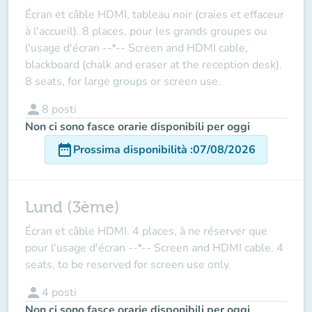
Écran et câble HDMI, tableau noir (craies et effaceur
à l'accueil). 8 places, pour les grands groupes ou
l'usage d'écran --*-- Screen and HDMI cable,
blackboard (chalk and eraser at the reception desk).
8 seats, for large groups or screen use.
person
8
posti
Non ci sono fasce orarie disponibili per oggi
date_range
Prossima disponibilità
:
07/08/2026
Lund (3ème)
Écran et câble HDMI. 4 places, à ne réserver que
pour l'usage d'écran --*-- Screen and HDMI cable. 4
seats, to be reserved for screen use only.
person
4
posti
Non ci sono fasce orarie disponibili per oggi