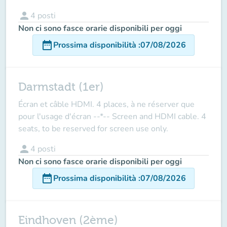
person
4
posti
Non ci sono fasce orarie disponibili per oggi
date_range
Prossima disponibilità
:
07/08/2026
Darmstadt (1er)
Écran et câble HDMI. 4 places, à ne réserver que
pour l'usage d'écran --*-- Screen and HDMI cable. 4
seats, to be reserved for screen use only.
person
4
posti
Non ci sono fasce orarie disponibili per oggi
date_range
Prossima disponibilità
:
07/08/2026
Eindhoven (2ème)