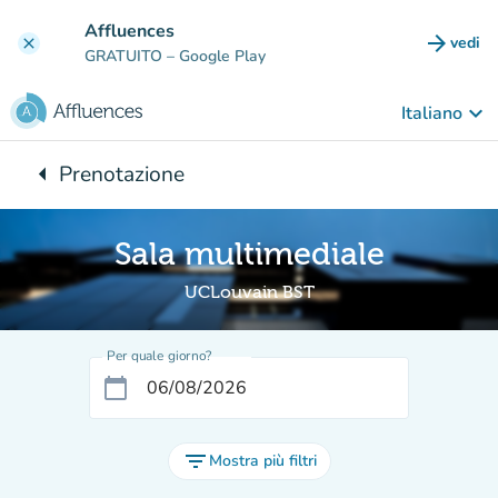
Vai al contenuto principale
Affluences
arrow_forward
vedi
clear
(nuova
GRATUITO
– Google Play
keyboard_arrow_down
Italiano
arrow_left
Prenotazione
Torna a:
Sala multimediale
UCLouvain BST
Per quale giorno?
calendar_today
filter_list
Mostra più filtri