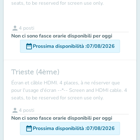
seats, to be reserved for screen use only.
person
4
posti
Non ci sono fasce orarie disponibili per oggi
date_range
Prossima disponibilità
:
07/08/2026
Trieste (4ème)
Écran et câble HDMI. 4 places, à ne réserver que
pour l'usage d'écran --*-- Screen and HDMI cable. 4
seats, to be reserved for screen use only.
person
4
posti
Non ci sono fasce orarie disponibili per oggi
date_range
Prossima disponibilità
:
07/08/2026