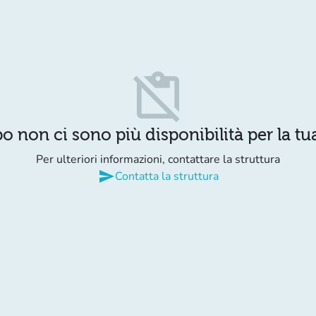
content_paste_off
o non ci sono più disponibilità per la tua
Per ulteriori informazioni, contattare la struttura
send
Contatta la struttura