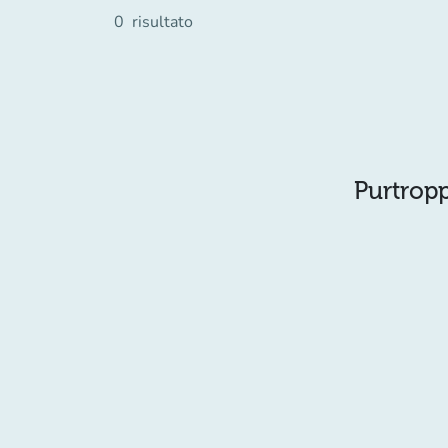
0
risultato
Purtropp