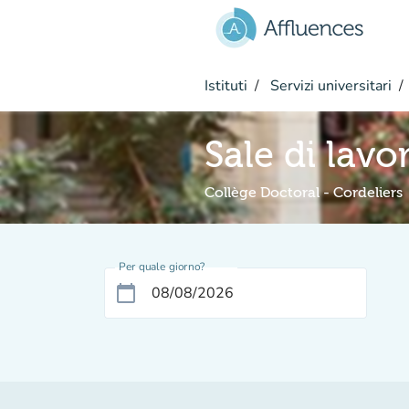
Vai al contenuto principale
Istituti
Servizi universitari
Sale di lavo
Collège Doctoral - Cordeliers
Per quale giorno?
calendar_today