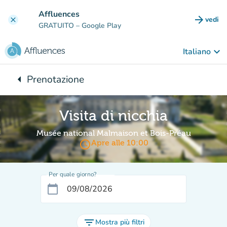
Vai al contenuto principale
Affluences
arrow_forward
vedi
clear
(nuova
GRATUITO
– Google Play
keyboard_arrow_down
Italiano
arrow_left
Prenotazione
Torna a:
Visita di nicchia
Musée national Malmaison et Bois-Préau
access_time
Apre alle 10:00
Per quale giorno?
calendar_today
filter_list
Mostra più filtri