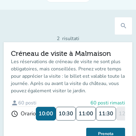
search
2
risultati
Créneau de visite à Malmaison
Les réservations de créneau de visite ne sont plus
obligatoires, mais conseillées. Prenez votre temps
pour apprécier la visite : le billet est valable toute la
journée. Après ou avant la visite du château, vous
pouvez également visiter le jardin.
person
60
posti
60 posti rimasti
10:00
10:30
11:00
11:30
12:00
Orario
schedule
Prenota