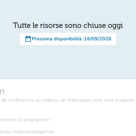
Tutte le risorse sono chiuse oggi
date_range
Prossima disponibilità
:
16/09/2026
on
es de conférences au château de Malmaison vous sont proposés 
onnaitre le programme !
hateau-malmaison/agenda