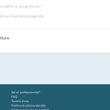
onnaitre le programme !
hateau-malmaison/agenda
uttura
(nuova scheda)
Sei un professionista?
FAQ
Termini d'uso
Politica di utilizzo dei dati