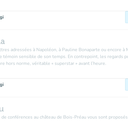
gi
ma
ttres adressées à Napoléon, à Pauline Bonaparte ou encore à M
e témoin sensible de son temps. En contrepoint, les regards po
ure hors norme, véritable « superstar » avant l’heure.
gi
u
s de conférences au château de Bois-Préau vous sont proposés 