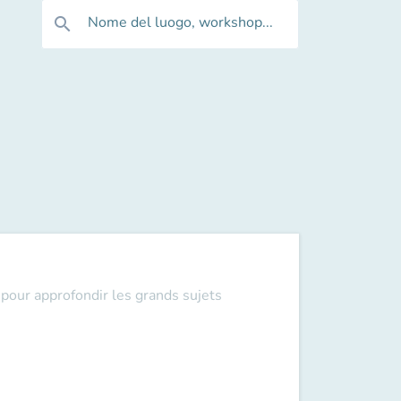
Nome del luogo, workshop...
search
pour approfondir les grands sujets