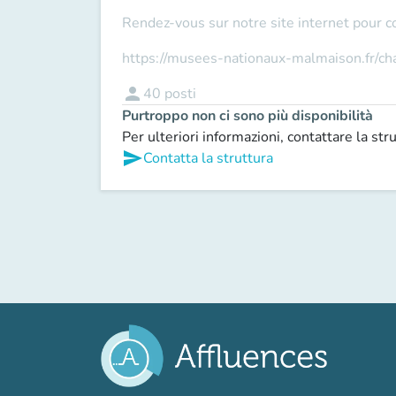
Rendez-vous sur notre site internet pour c
https://musees-nationaux-malmaison.fr/c
person
40
posti
Purtroppo non ci sono più disponibilità
Per ulteriori informazioni, contattare la str
send
Contatta la struttura