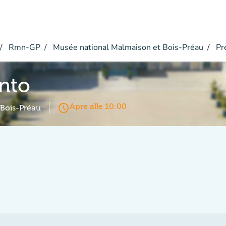
Rmn-GP
Musée national Malmaison et Bois-Préau
Pr
nto
access_time
Apre alle 10:00
 Bois-Préau