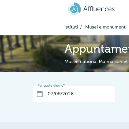
Vai al contenuto principale
Istituti
Musei e monumenti
Appuntame
Musée national Malmaison et
Per quale giorno?
calendar_today