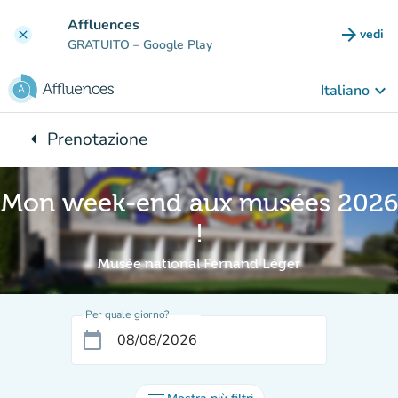
Vai al contenuto principale
Affluences
arrow_forward
vedi
clear
(nuova
GRATUITO
– Google Play
keyboard_arrow_down
Italiano
arrow_left
Prenotazione
Torna a:
Mon week-end aux musées 2026
!
Musée national Fernand Léger
Per quale giorno?
calendar_today