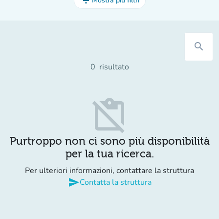
filter_list
Mostra più filtri
search
0
risultato
content_paste_off
Purtroppo non ci sono più disponibilità
per la tua ricerca.
Per ulteriori informazioni, contattare la struttura
send
Contatta la struttura