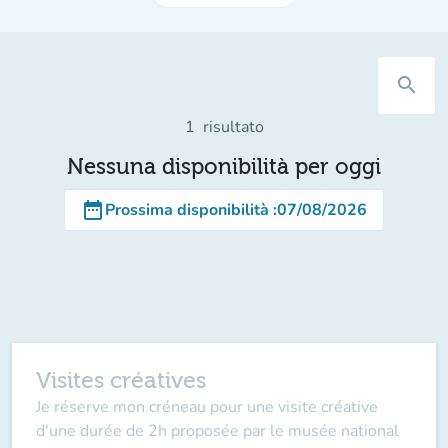
search
1
risultato
Nessuna disponibilità per oggi
date_range
Prossima disponibilità
:
07/08/2026
Visites créatives
Je réserve mon créneau pour une visite créative
d'une durée de 2h proposée par le musée national