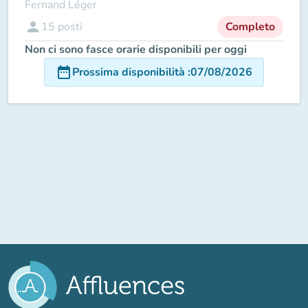
Fernand Léger
person
15
posti
Completo
Non ci sono fasce orarie disponibili per oggi
date_range
Prossima disponibilità
:
07/08/2026