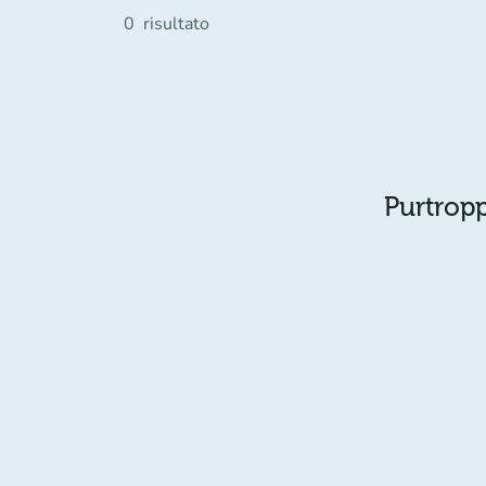
0
risultato
Purtropp