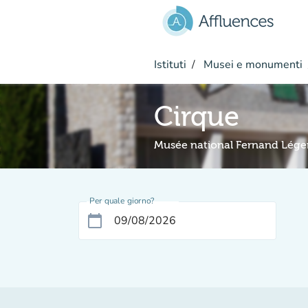
Vai al contenuto principale
Istituti
Musei e monumenti
Cirque
Musée national Fernand Lége
Per quale giorno?
calendar_today