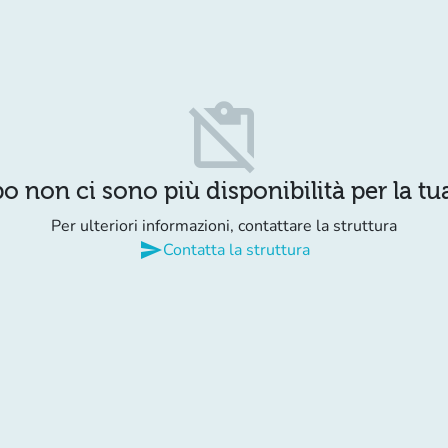
content_paste_off
o non ci sono più disponibilità per la tua
Per ulteriori informazioni, contattare la struttura
send
Contatta la struttura