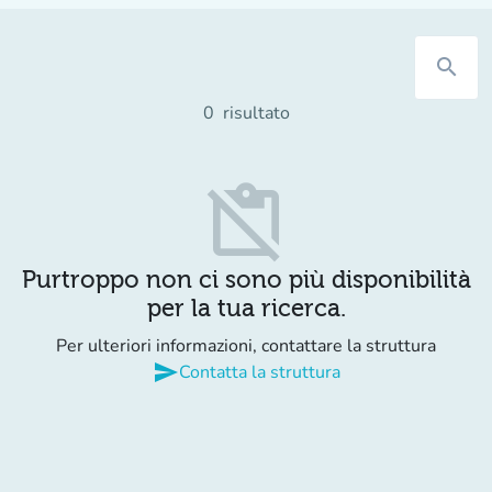
search
0
risultato
content_paste_off
Purtroppo non ci sono più disponibilità
per la tua ricerca.
Per ulteriori informazioni, contattare la struttura
send
Contatta la struttura