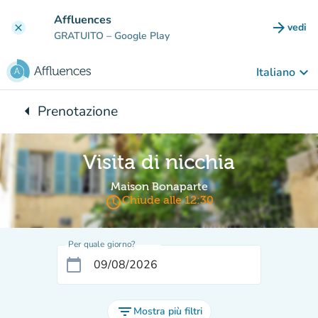
Vai al contenuto principale
Affluences
arrow_forward
vedi
clear
(nuova
GRATUITO
– Google Play
keyboard_arrow_down
Italiano
arrow_left
Prenotazione
Torna a:
Visita di nicchia
Maison Bonaparte
access_time
Chiude alle 12:30
Per quale giorno?
calendar_today
filter_list
Mostra più filtri