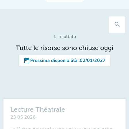
search
1
risultato
Tutte le risorse sono chiuse oggi
date_range
Prossima disponibilità
:
02/01/2027
Lecture Théatrale
23 05 2026
La Maison Bonaparte vous invite à une immersion