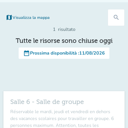
map
search
Visualizza la mappa
1
risultato
Tutte le risorse sono chiuse oggi
date_range
Prossima disponibilità
:
11/08/2026
Salle 6 - Salle de groupe
Réservable le mardi, jeudi et vendredi en dehors
des vacances scolaires pour travailler en groupe. 6
personnes maximum. Attention, toutes les