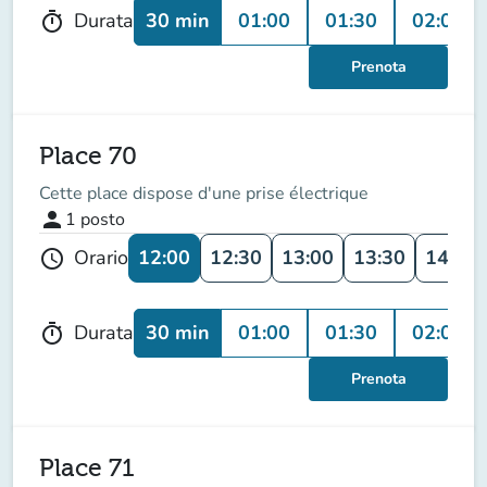
30 min
01:00
01:30
02:00
Durata
timer
Prenota
Place 70
Cette place dispose d'une prise électrique
person
1
posto
12:00
12:30
13:00
13:30
14:00
Orario
schedule
30 min
01:00
01:30
02:00
Durata
timer
Prenota
Place 71