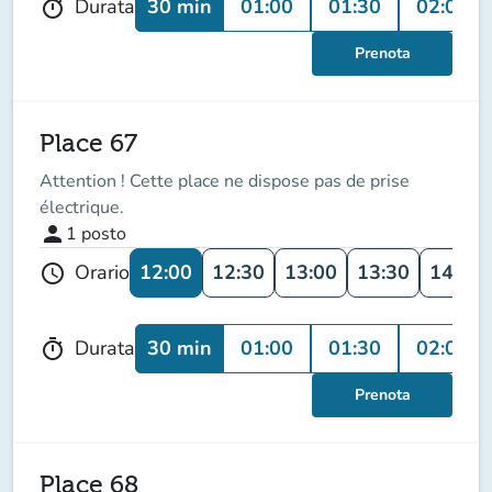
30 min
01:00
01:30
02:00
Durata
timer
Prenota
Place 67
Attention ! Cette place ne dispose pas de prise
électrique.
person
1
posto
12:00
12:30
13:00
13:30
14:00
Orario
schedule
30 min
01:00
01:30
02:00
Durata
timer
Prenota
Place 68