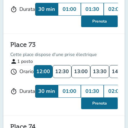
30 min
01:00
01:30
02:00
Durata
timer
Prenota
Place 73
Cette place dispose d'une prise électrique
person
1
posto
12:00
12:30
13:00
13:30
14:00
Orario
schedule
30 min
01:00
01:30
02:00
Durata
timer
Prenota
Place 74