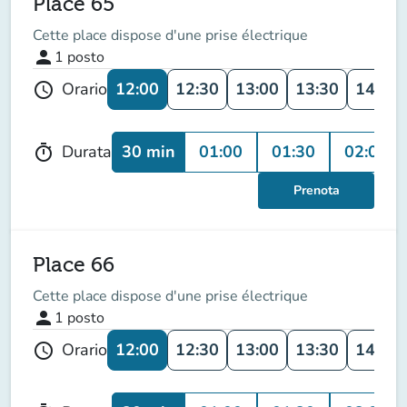
Place 65
Cette place dispose d'une prise électrique
person
1
posto
12:00
12:30
13:00
13:30
14:00
Orario
schedule
30 min
01:00
01:30
02:00
Durata
timer
Prenota
Place 66
Cette place dispose d'une prise électrique
person
1
posto
12:00
12:30
13:00
13:30
14:00
Orario
schedule