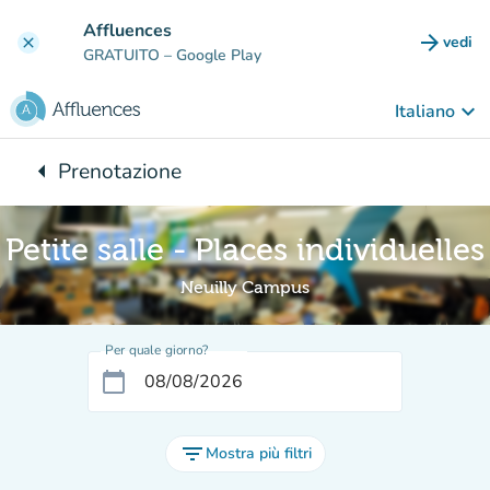
Vai al contenuto principale
Affluences
arrow_forward
vedi
clear
(nuova
GRATUITO
– Google Play
keyboard_arrow_down
Italiano
arrow_left
Prenotazione
Torna a:
Petite salle - Places individuelles
Neuilly Campus
Per quale giorno?
calendar_today
filter_list
Mostra più filtri