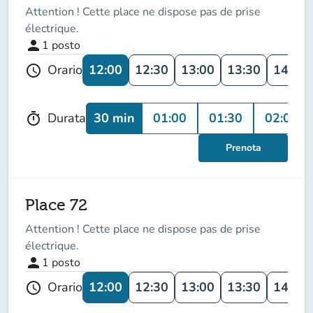
Attention ! Cette place ne dispose pas de prise
électrique.
person
1
posto
12:00
12:30
13:00
13:30
14:00
Orario
schedule
30 min
01:00
01:30
02:00
Durata
timer
Prenota
Place 72
Attention ! Cette place ne dispose pas de prise
électrique.
person
1
posto
12:00
12:30
13:00
13:30
14:00
Orario
schedule