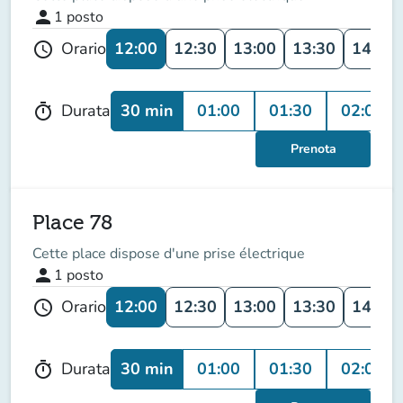
person
1
posto
12:00
12:30
13:00
13:30
14:00
Orario
schedule
30 min
01:00
01:30
02:00
Durata
timer
Prenota
Place 78
Cette place dispose d'une prise électrique
person
1
posto
12:00
12:30
13:00
13:30
14:00
Orario
schedule
30 min
01:00
01:30
02:00
Durata
timer