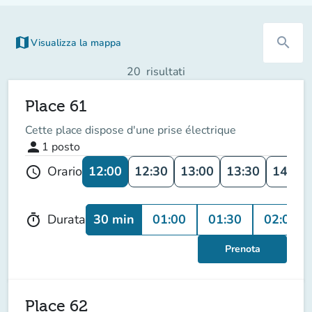
map
search
Visualizza la mappa
(nuova scheda)
20
risultati
Place 61
Cette place dispose d'une prise électrique
person
1
posto
12:00
12:30
13:00
13:30
14:00
Orario
schedule
30 min
01:00
01:30
02:00
Durata
timer
Prenota
Place 62