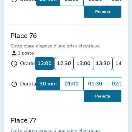
Prenota
Place 76
Cette place dispose d'une prise électrique
person
1
posto
12:00
12:30
13:00
13:30
14:00
Orario
schedule
30 min
01:00
01:30
02:00
Durata
timer
Prenota
Place 77
Cette place dispose d'une prise électrique