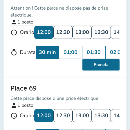
Attention ! Cette place ne dispose pas de prise
électrique.
person
1
posto
12:00
12:30
13:00
13:30
14:00
Orario
schedule
30 min
01:00
01:30
02:00
Durata
timer
Prenota
Place 69
Cette place dispose d'une prise électrique
person
1
posto
12:00
12:30
13:00
13:30
14:00
Orario
schedule