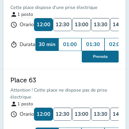
Cette place dispose d'une prise électrique
person
1
posto
12:00
12:30
13:00
13:30
14:00
Orario
schedule
30 min
01:00
01:30
02:00
Durata
timer
Prenota
Place 63
Attention ! Cette place ne dispose pas de prise
électrique
person
1
posto
12:00
12:30
13:00
13:30
14:00
Orario
schedule