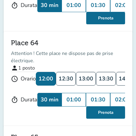
30 min
01:00
01:30
02:00
Durata
timer
Prenota
Place 64
Attention ! Cette place ne dispose pas de prise
électrique.
person
1
posto
12:00
12:30
13:00
13:30
14:00
Orario
schedule
30 min
01:00
01:30
02:00
Durata
timer
Prenota