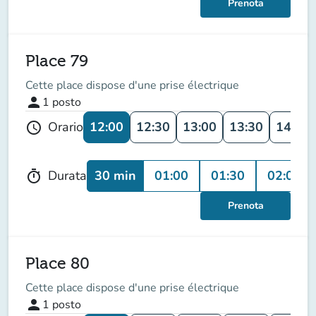
Prenota
Place 79
Cette place dispose d'une prise électrique
person
1
posto
12:00
12:30
13:00
13:30
14:00
Orario
schedule
30 min
01:00
01:30
02:00
Durata
timer
Prenota
Place 80
Cette place dispose d'une prise électrique
person
1
posto