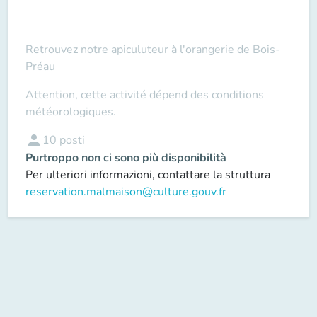
Retrouvez notre apiculuteur à l'orangerie de Bois-
Préau
Attention, cette activité dépend des conditions
météorologiques.
person
10
posti
Purtroppo non ci sono più disponibilità
Per ulteriori informazioni, contattare la struttura
reservation.malmaison@culture.gouv.fr