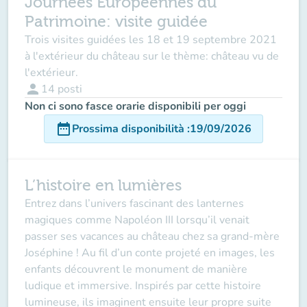
Journées Européennes du
Patrimoine: visite guidée
Trois visites guidées les 18 et 19 septembre 2021
à l'extérieur du château sur le thème: château vu de
l'extérieur.
person
14
posti
Non ci sono fasce orarie disponibili per oggi
date_range
Prossima disponibilità
:
19/09/2026
L’histoire en lumières
Entrez dans l’univers fascinant des lanternes
magiques comme Napoléon III lorsqu’il venait
passer ses vacances au château chez sa grand-mère
Joséphine ! Au fil d’un conte projeté en images, les
enfants découvrent le monument de manière
ludique et immersive. Inspirés par cette histoire
lumineuse, ils imaginent ensuite leur propre suite