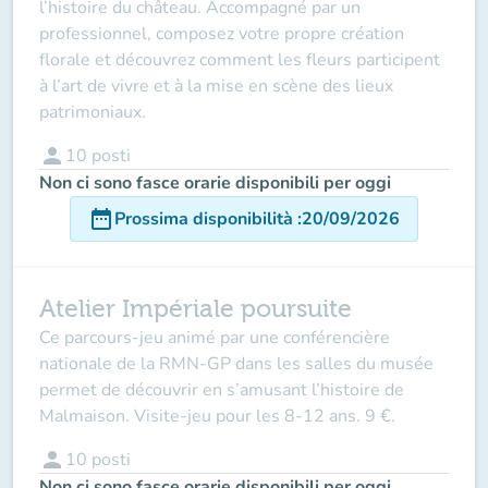
l’histoire du château. Accompagné par un
professionnel, composez votre propre création
florale et découvrez comment les fleurs participent
à l’art de vivre et à la mise en scène des lieux
patrimoniaux.
person
10
posti
Non ci sono fasce orarie disponibili per oggi
date_range
Prossima disponibilità
:
20/09/2026
Atelier Impériale poursuite
Ce parcours-jeu animé par une conférencière
nationale de la RMN-GP dans les salles du musée
permet de découvrir en s’amusant l’histoire de
Malmaison. Visite-jeu pour les 8-12 ans. 9 €.
person
10
posti
Non ci sono fasce orarie disponibili per oggi