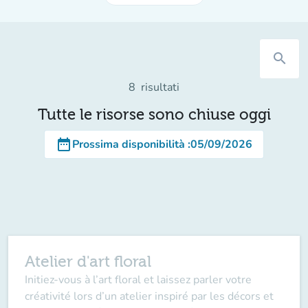
search
8
risultati
Tutte le risorse sono chiuse oggi
date_range
Prossima disponibilità
:
05/09/2026
Atelier d'art floral
Initiez-vous à l’art floral et laissez parler votre
créativité lors d’un atelier inspiré par les décors et