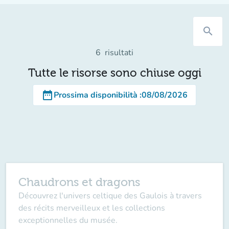
search
6
risultati
Tutte le risorse sono chiuse oggi
date_range
Prossima disponibilità
:
08/08/2026
Chaudrons et dragons
Découvrez l'univers celtique des Gaulois à travers
des récits merveilleux et les collections
exceptionnelles du musée.