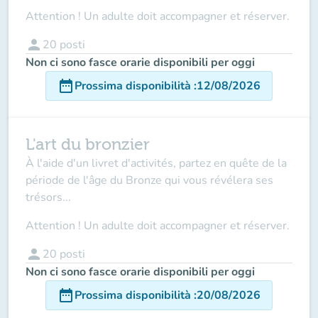
Attention ! Un adulte doit accompagner et réserver.
person
20
posti
Non ci sono fasce orarie disponibili per oggi
date_range
Prossima disponibilità
:
12/08/2026
L'art du bronzier
À l'aide d'un livret d'activités, partez en quête de la
période de l'âge du Bronze qui vous révélera ses
trésors...
Attention ! Un adulte doit accompagner et réserver.
person
20
posti
Non ci sono fasce orarie disponibili per oggi
date_range
Prossima disponibilità
:
20/08/2026