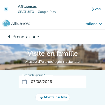
Vai al contenuto principale
Affluences
arrow_forward
vedi
clear
(nuova
GRATUITO
– Google Play
keyboard_arrow_down
Italiano
arrow_left
Prenotazione
Torna a:
Visite en famille
Musée d'Archéologie nationale
Per quale giorno?
calendar_today
filter_list
Mostra più filtri