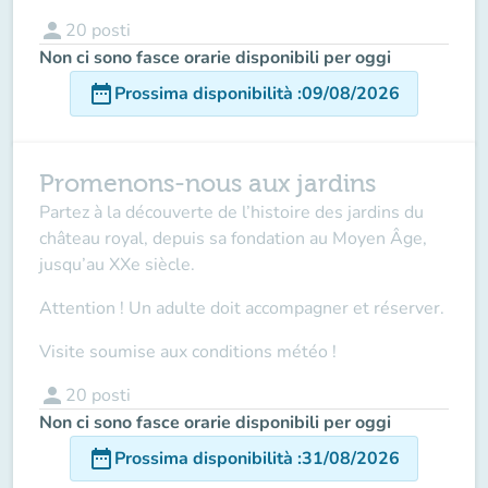
person
20
posti
Non ci sono fasce orarie disponibili per oggi
date_range
Prossima disponibilità
:
09/08/2026
Promenons-nous aux jardins
Partez à la découverte de l’histoire des jardins du
château royal, depuis sa fondation au Moyen Âge,
jusqu’au XXe siècle.
Attention ! Un adulte doit accompagner
et réserver.
Visite soumise aux conditions météo !
person
20
posti
Non ci sono fasce orarie disponibili per oggi
date_range
Prossima disponibilità
:
31/08/2026