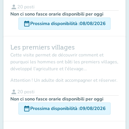
person
20
posti
Non ci sono fasce orarie disponibili per oggi
date_range
Prossima disponibilità
:
08/08/2026
Les premiers villages
Cette visite permet de découvrir comment et
pourquoi les hommes ont bâti les premiers villages,
développé l'agriculture et l'élevage...
Attention ! Un adulte doit accompagner et réserver.
person
20
posti
Non ci sono fasce orarie disponibili per oggi
date_range
Prossima disponibilità
:
09/08/2026