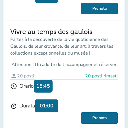
Prenota
Vivre au temps des gaulois
Partez à la découverte de la vie quotidienne des
Gaulois, de leur croyance, de leur art, à travers les
collections exceptionnelles du musée !
Attention ! Un adulte doit accompagner
et réserver.
person
20
posti
20 posti rimasti
15:45
Orario
schedule
01:00
Durata
timer
Prenota