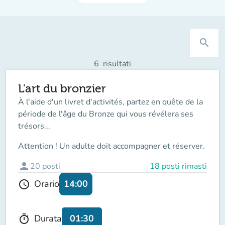
search
6
risultati
L'art du bronzier
À l'aide d'un livret d'activités, partez en quête de la
période de l'âge du Bronze qui vous révélera ses
trésors...
Attention ! Un adulte doit accompagner et réserver.
person
20
posti
18 posti rimasti
14:00
Orario
schedule
01:30
Durata
timer