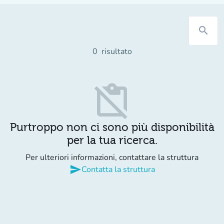
search
0
risultato
content_paste_off
Purtroppo non ci sono più disponibilità
per la tua ricerca.
Per ulteriori informazioni, contattare la struttura
send
Contatta la struttura