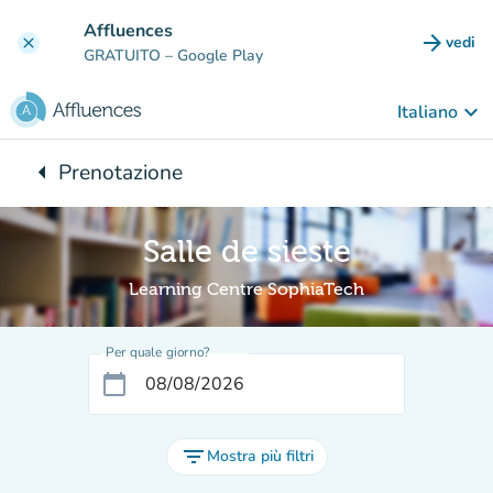
Vai al contenuto principale
Affluences
arrow_forward
vedi
clear
(nuova
GRATUITO
– Google Play
keyboard_arrow_down
Italiano
arrow_left
Prenotazione
Torna a:
Salle de sieste
Learning Centre SophiaTech
Per quale giorno?
calendar_today
filter_list
Mostra più filtri