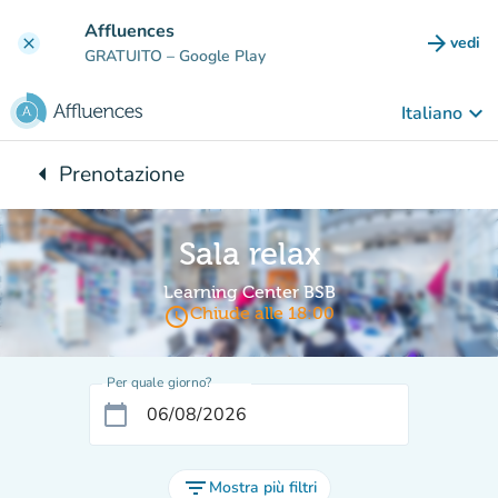
Vai al contenuto principale
Affluences
arrow_forward
vedi
clear
(nuova
GRATUITO
– Google Play
keyboard_arrow_down
Italiano
arrow_left
Prenotazione
Torna a:
Sala relax
Learning Center BSB
access_time
Chiude alle 18:00
Per quale giorno?
calendar_today
filter_list
Mostra più filtri