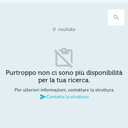
search
0
risultato
content_paste_off
Purtroppo non ci sono più disponibilità
per la tua ricerca.
Per ulteriori informazioni, contattare la struttura
send
Contatta la struttura