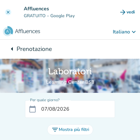
Vai al contenuto principale
Affluences
arrow_forward
vedi
clear
(nuova
GRATUITO
– Google Play
keyboard_arrow_down
Italiano
arrow_left
Prenotazione
Torna a:
Laboratori
Learning Center BSB
Per quale giorno?
calendar_today
filter_list
Mostra più filtri