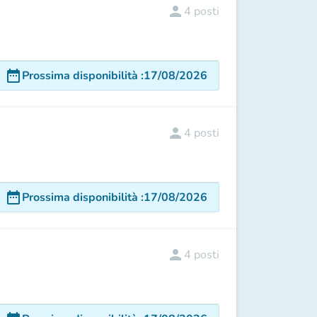
person
4
posti
date_range
Prossima disponibilità
:
17/08/2026
person
4
posti
date_range
Prossima disponibilità
:
17/08/2026
person
4
posti