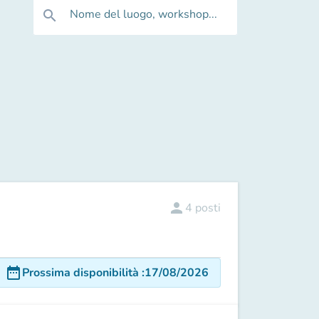
Nome del luogo, workshop...
search
person
4
posti
date_range
Prossima disponibilità
:
17/08/2026