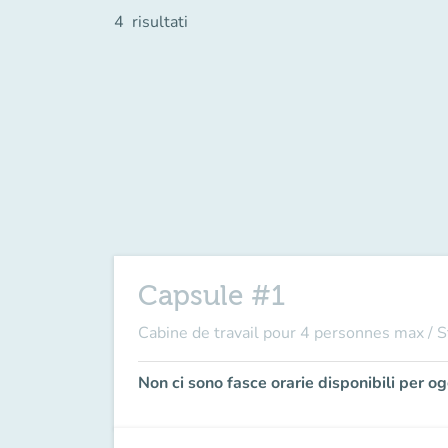
4
risultati
Capsule #1
Cabine de travail pour 4 personnes max / S
Non ci sono fasce orarie disponibili per og