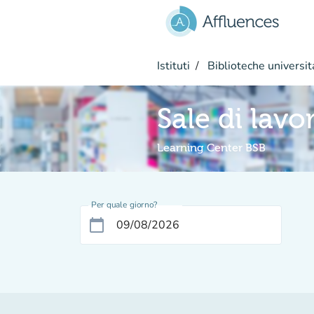
Vai al contenuto principale
Istituti
Biblioteche universit
Sale di lavo
Learning Center BSB
Per quale giorno?
calendar_today