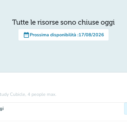
Tutte le risorse sono chiuse oggi
date_range
Prossima disponibilità
:
17/08/2026
tudy Cubicle, 4 people max.
gi