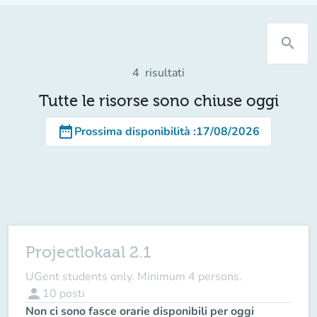
search
4
risultati
Tutte le risorse sono chiuse oggi
date_range
Prossima disponibilità
:
17/08/2026
Projectlokaal 2.1
UGent students only. Minimum 4 persons.
person
10
posti
Non ci sono fasce orarie disponibili per oggi