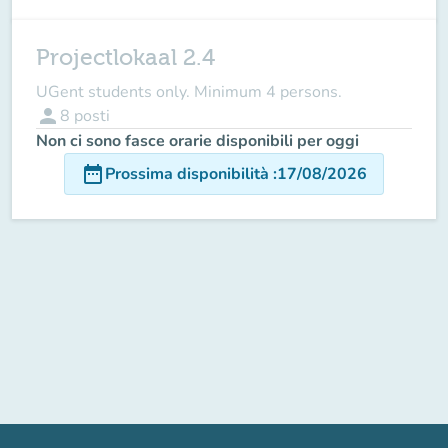
Projectlokaal 2.4
UGent students only. Minimum 4 persons.
person
8
posti
Non ci sono fasce orarie disponibili per oggi
date_range
Prossima disponibilità
:
17/08/2026