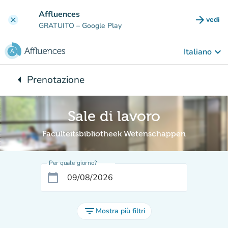
Vai al contenuto principale
Affluences
arrow_forward
vedi
clear
(nuova
GRATUITO
– Google Play
keyboard_arrow_down
Italiano
arrow_left
Prenotazione
Torna a:
Sale di lavoro
Faculteitsbibliotheek Wetenschappen
Per quale giorno?
calendar_today
filter_list
Mostra più filtri