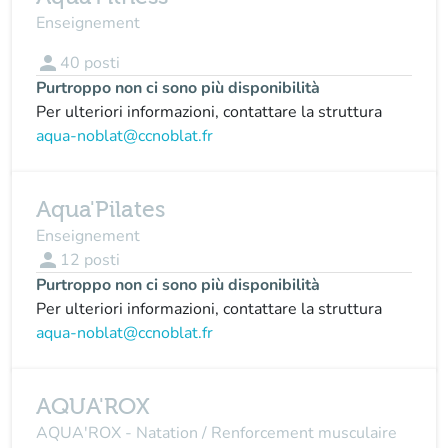
Enseignement
person
40
posti
Purtroppo non ci sono più disponibilità
Per ulteriori informazioni, contattare la struttura
aqua-noblat@ccnoblat.fr
Aqua'Pilates
Enseignement
person
12
posti
Purtroppo non ci sono più disponibilità
Per ulteriori informazioni, contattare la struttura
aqua-noblat@ccnoblat.fr
AQUA'ROX
AQUA'ROX - Natation / Renforcement musculaire