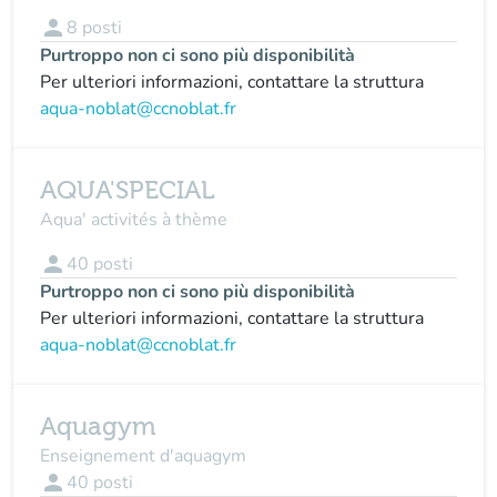
person
8
posti
Purtroppo non ci sono più disponibilità
Per ulteriori informazioni, contattare la struttura
aqua-noblat@ccnoblat.fr
AQUA'SPECIAL
Aqua' activités à thème
person
40
posti
Purtroppo non ci sono più disponibilità
Per ulteriori informazioni, contattare la struttura
aqua-noblat@ccnoblat.fr
Aquagym
Enseignement d'aquagym
person
40
posti