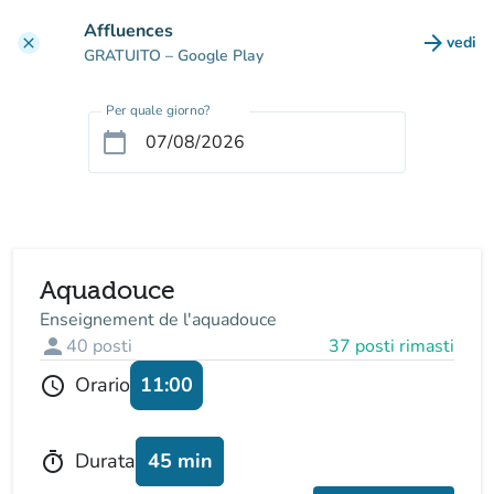
Vai al contenuto principale
Affluences
arrow_forward
vedi
clear
(nuova
GRATUITO
– Google Play
Per quale giorno?
calendar_today
Aquadouce
Enseignement de l'aquadouce
person
40
posti
37 posti rimasti
11:00
Orario
schedule
45 min
Durata
timer