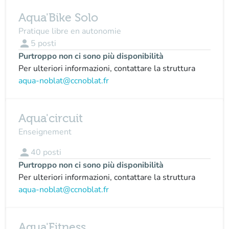
Aqua'Bike Solo
Pratique libre en autonomie
person
5
posti
Purtroppo non ci sono più disponibilità
Per ulteriori informazioni, contattare la struttura
aqua-noblat@ccnoblat.fr
Aqua'circuit
Enseignement
person
40
posti
Purtroppo non ci sono più disponibilità
Per ulteriori informazioni, contattare la struttura
aqua-noblat@ccnoblat.fr
Aqua'Fitness