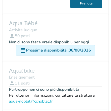
Prenota
Aqua Bébé
Activité ludique
person
50
posti
Non ci sono fasce orarie disponibili per oggi
date_range
Prossima disponibilità
:
08/08/2026
Aqua'bike
Enseignement
person
11
posti
Purtroppo non ci sono più disponibilità
Per ulteriori informazioni, contattare la struttura
aqua-noblat@ccnoblat.fr