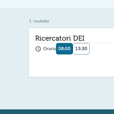
1
risultato
Ricercatori DEI
08:00
13:30
Orario
schedule