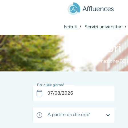
Vai al contenuto principale
Istituti
Servizi universitari
Ricercatori
Dip.Ing.dell'Informazione(DEI)
Per quale giorno?
calendar_today
A partire da che ora?
access_time
expand_more