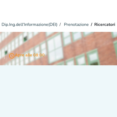
Dip.Ing.dell'Informazione(DEI)
Prenotazione
Ricercatori
access_time
Apre alle 08:00