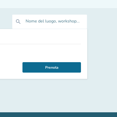
Nome del luogo, workshop...
search
Prenota