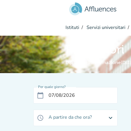
Vai al contenuto principale
Istituti
Servizi universitari
Ricercatori
Dip.Ing.dell'Informazione(DEI)
Per quale giorno?
calendar_today
A partire da che ora?
access_time
expand_more