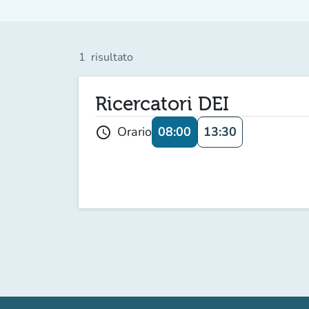
1
risultato
Ricercatori DEI
08:00
13:30
Orario
schedule