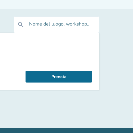
Nome del luogo, workshop...
search
Prenota