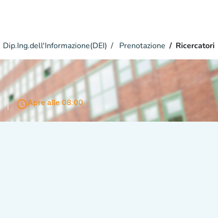
Dip.Ing.dell'Informazione(DEI)
Prenotazione
Ricercatori
access_time
Apre alle 08:00