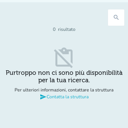
search
0
risultato
content_paste_off
Purtroppo non ci sono più disponibilità
per la tua ricerca.
Per ulteriori informazioni, contattare la struttura
send
Contatta la struttura