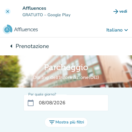
Vai al contenuto principale
Affluences
arrow_forward
vedi
clear
(nuova
GRATUITO
– Google Play
keyboard_arrow_down
Italiano
arrow_left
Prenotazione
Torna a:
Parcheggio
Dip.Ing.dell'Informazione(DEI)
Per quale giorno?
calendar_today
filter_list
Mostra più filtri