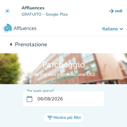
Vai al contenuto principale
Affluences
arrow_forward
vedi
clear
(nuova
GRATUITO
– Google Play
keyboard_arrow_down
Italiano
arrow_left
Prenotazione
Torna a:
Parcheggio
Dip.Ing.dell'Informazione(DEI)
Per quale giorno?
calendar_today
filter_list
Mostra più filtri