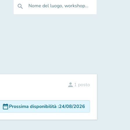
Nome del luogo, workshop...
search
person
1
posto
date_range
Prossima disponibilità
:
24/08/2026