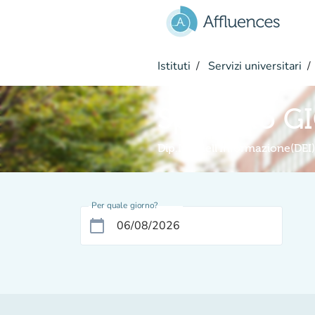
Vai al contenuto principale
Istituti
Servizi universitari
Sportello G
Dip.Ing.dell'Informazione(DEI)
Per quale giorno?
calendar_today