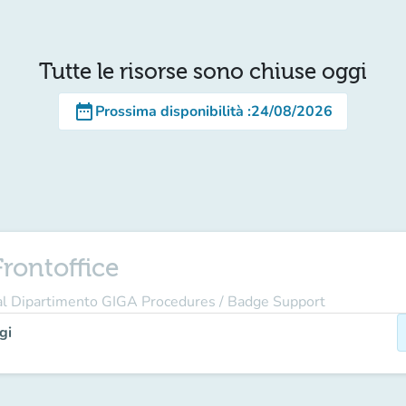
Tutte le risorse sono chiuse oggi
date_range
Prossima disponibilità
:
24/08/2026
rontoffice
 al Dipartimento GIGA Procedures / Badge Support
gi