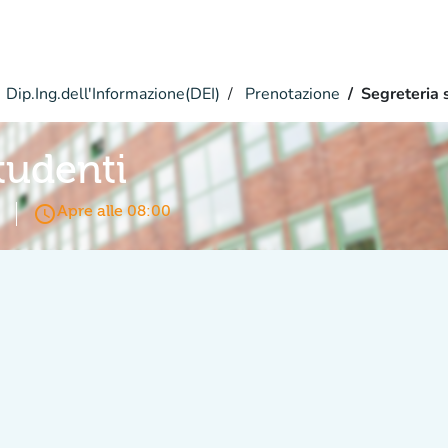
Dip.Ing.dell'Informazione(DEI)
Prenotazione
Segreteria 
tudenti
access_time
Apre alle 08:00