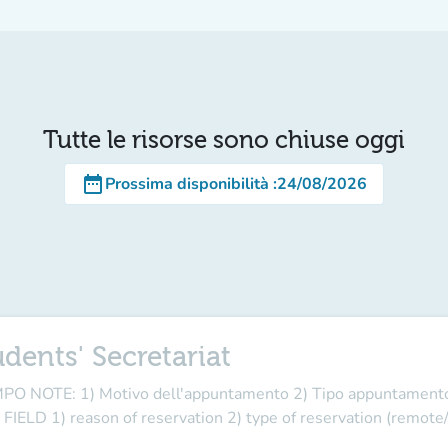
Tutte le risorse sono chiuse oggi
date_range
Prossima disponibilità
:
24/08/2026
udents' Secretariat
NOTE: 1) Motivo dell'appuntamento 2) Tipo appuntamento:
ELD 1) reason of reservation 2) type of reservation (remote/