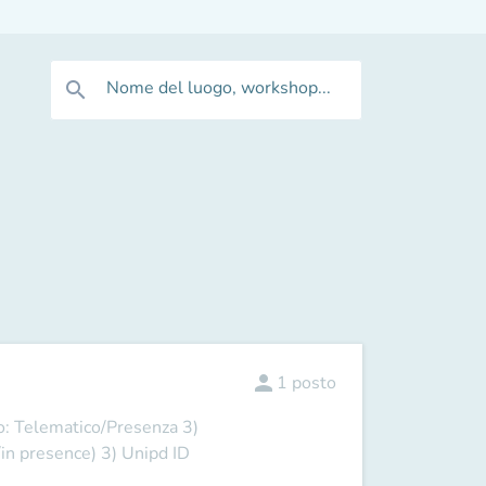
Nome del luogo, workshop...
search
person
1
posto
 Telematico/Presenza 3)
in presence) 3) Unipd ID