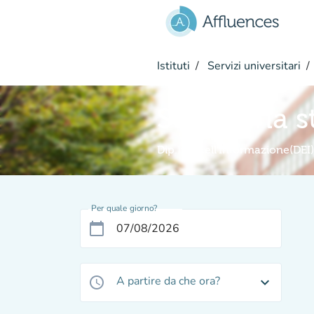
Vai al contenuto principale
Istituti
Servizi universitari
Segreteria s
Dip.Ing.dell'Informazione(DEI)
Per quale giorno?
calendar_today
A partire da che ora?
access_time
expand_more