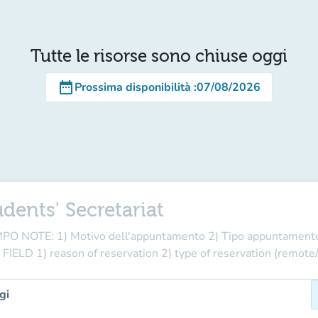
Tutte le risorse sono chiuse oggi
date_range
Prossima disponibilità
:
07/08/2026
udents' Secretariat
NOTE: 1) Motivo dell'appuntamento 2) Tipo appuntamento:
ELD 1) reason of reservation 2) type of reservation (remote/
gi