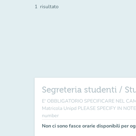
1
risultato
Segreteria studenti / St
E' OBBLIGATORIO SPECIFICARE NEL CAMPO 
Matricola Unipd PLEASE SPECIFY IN NOTE FI
number
Non ci sono fasce orarie disponibili per og