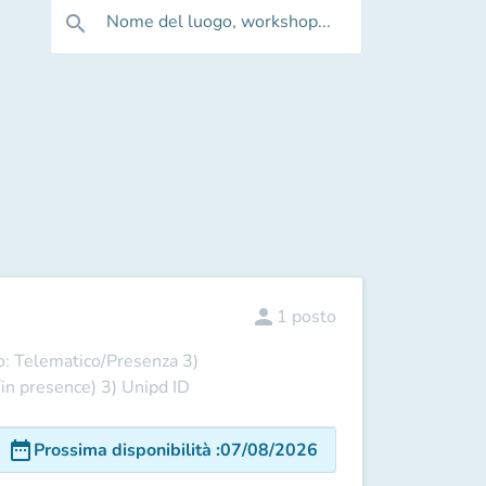
Nome del luogo, workshop...
search
person
1
posto
 Telematico/Presenza 3)
in presence) 3) Unipd ID
date_range
Prossima disponibilità
:
07/08/2026