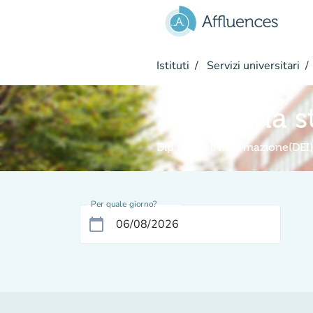
Vai al contenuto principale
Istituti
Servizi universitari
Segreteria s
Dip.Ing.dell'Informazione(DEI)
Per quale giorno?
calendar_today