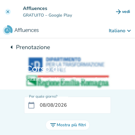
Vai al contenuto principale
Affluences
arrow_forward
vedi
clear
(nuova
GRATUITO
– Google Play
keyboard_arrow_down
Italiano
arrow_left
Prenotazione
Torna a:
Corso di formazione
Digitale Facile Unione Tresinaro Secchia
Per quale giorno?
calendar_today
filter_list
Mostra più filtri