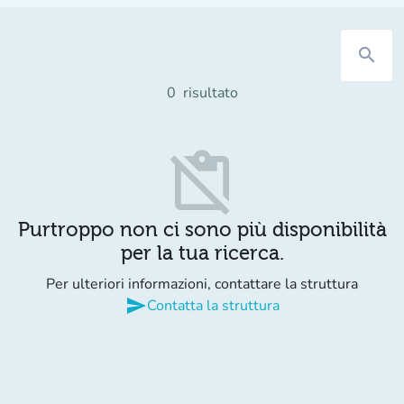
search
0
risultato
content_paste_off
Purtroppo non ci sono più disponibilità
per la tua ricerca.
Per ulteriori informazioni, contattare la struttura
send
Contatta la struttura