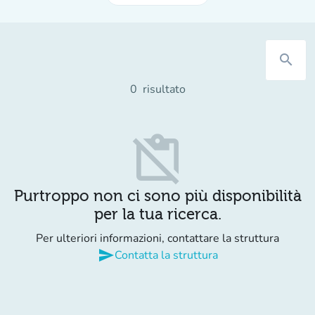
search
0
risultato
content_paste_off
Purtroppo non ci sono più disponibilità
per la tua ricerca.
Per ulteriori informazioni, contattare la struttura
send
Contatta la struttura