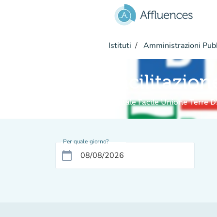
Vai al contenuto principale
Istituti
Amministrazioni Pub
Facilitazion
Digitale Facile Unione Terre D
Per quale giorno?
calendar_today