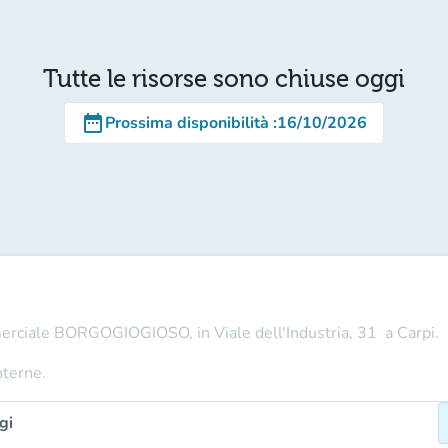
Tutte le risorse sono chiuse oggi
date_range
Prossima disponibilità
:
16/10/2026
merciale BORGOGIOGIOSO, in Viale dell'Industria, 31 a Carpi.
nterne.
gi