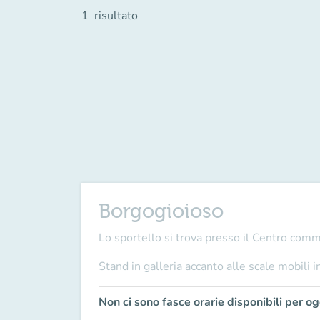
1
risultato
Borgogioioso
Lo sportello si trova presso il Centro com
Stand in galleria accanto alle scale mobili i
Non ci sono fasce orarie disponibili per og