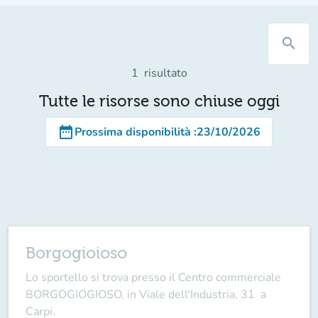
search
1
risultato
Tutte le risorse sono chiuse oggi
date_range
Prossima disponibilità
:
23/10/2026
Borgogioioso
Lo sportello si trova presso il Centro commerciale
BORGOGIOGIOSO, in Viale dell'Industria, 31 a
Carpi.