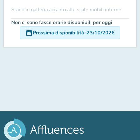
Stand in galleria accanto alle scale mobili interne.
Non ci sono fasce orarie disponibili per oggi
date_range
Prossima disponibilità
:
23/10/2026