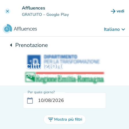
Vai al contenuto principale
Affluences
arrow_forward
vedi
clear
(nuova
GRATUITO
– Google Play
keyboard_arrow_down
Italiano
arrow_left
Prenotazione
Torna a:
Facilitazione individuale
Digitale Facile Unione Terre D'Argine
Per quale giorno?
calendar_today
filter_list
Mostra più filtri