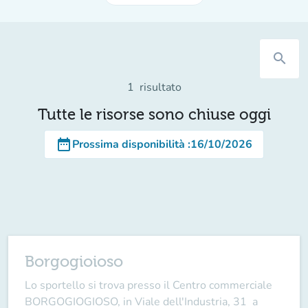
search
1
risultato
Tutte le risorse sono chiuse oggi
date_range
Prossima disponibilità
:
16/10/2026
Borgogioioso
Lo sportello si trova presso il Centro commerciale
BORGOGIOGIOSO, in Viale dell'Industria, 31 a