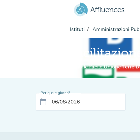
Vai al contenuto principale
Istituti
Amministrazioni Pub
Facilitazion
Digitale Facile Unione Terre D
Per quale giorno?
calendar_today