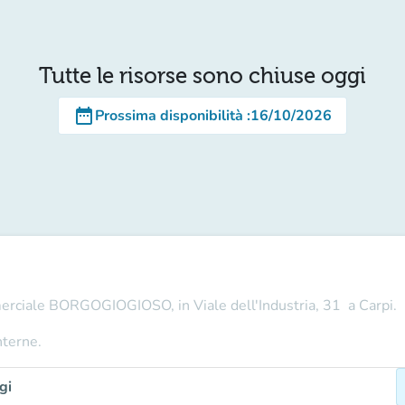
Tutte le risorse sono chiuse oggi
date_range
Prossima disponibilità
:
16/10/2026
merciale BORGOGIOGIOSO, in Viale dell'Industria, 31 a Carpi.
nterne.
gi