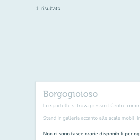
1
risultato
Borgogioioso
Lo sportello si trova presso il Centro com
Stand in galleria accanto alle scale mobili i
Non ci sono fasce orarie disponibili per og