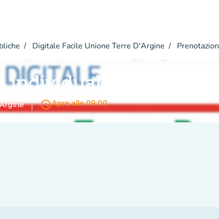
bliche
Digitale Facile Unione Terre D'Argine
Prenotazio
e individuale
access_time
Apre alle 09:00
'Argine