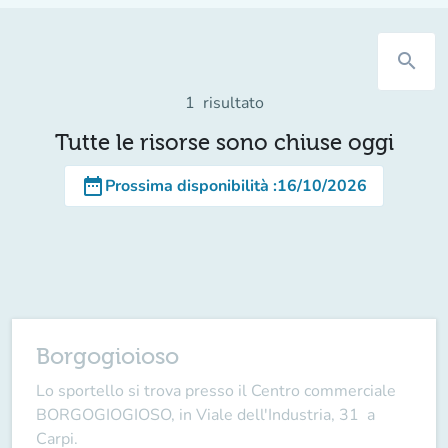
search
1
risultato
Tutte le risorse sono chiuse oggi
date_range
Prossima disponibilità
:
16/10/2026
Borgogioioso
Lo sportello si trova presso il Centro commerciale
BORGOGIOGIOSO, in Viale dell'Industria, 31 a
Carpi.