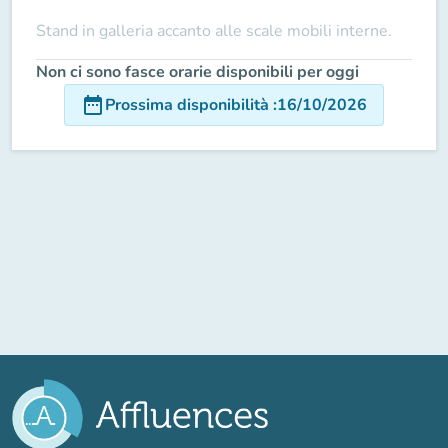
Stand in galleria accanto alle scale mobili interne.
Non ci sono fasce orarie disponibili per oggi
date_range
Prossima disponibilità
:
16/10/2026