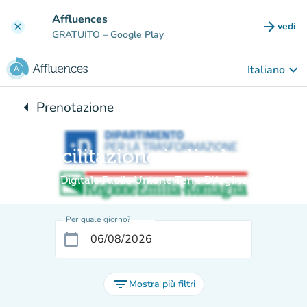
Vai al contenuto principale
Affluences
arrow_forward
vedi
clear
(nuova
GRATUITO
– Google Play
keyboard_arrow_down
Italiano
arrow_left
Prenotazione
Torna a:
Facilitazione individuale
Digitale Facile Unione Terre D'Argine
Per quale giorno?
calendar_today
filter_list
Mostra più filtri