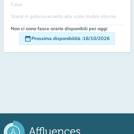
Carpi.
Stand in galleria accanto alle scale mobili interne.
Non ci sono fasce orarie disponibili per oggi
date_range
Prossima disponibilità
:
16/10/2026