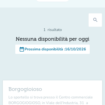
search
1
risultato
Nessuna disponibilità per oggi
date_range
Prossima disponibilità
:
16/10/2026
Borgogioioso
Lo sportello si trova presso il Centro commerciale
BORGOGIOGIOSO, in Viale dell'Industria, 31 a