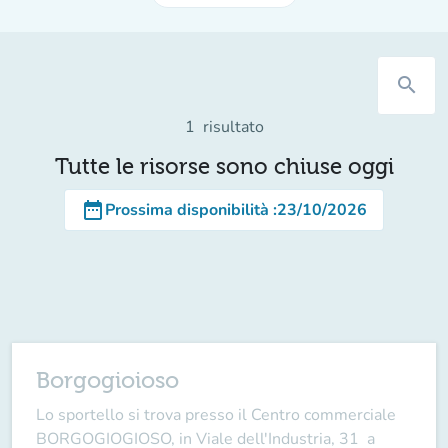
search
1
risultato
Tutte le risorse sono chiuse oggi
date_range
Prossima disponibilità
:
23/10/2026
Borgogioioso
Lo sportello si trova presso il Centro commerciale
BORGOGIOGIOSO, in Viale dell'Industria, 31 a