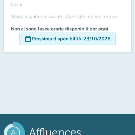
Carpi.
Stand in galleria accanto alle scale mobili interne.
Non ci sono fasce orarie disponibili per oggi
date_range
Prossima disponibilità
:
23/10/2026