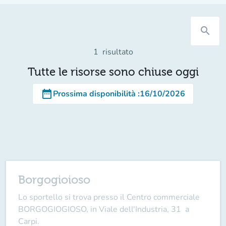
search
1
risultato
Tutte le risorse sono chiuse oggi
date_range
Prossima disponibilità
:
16/10/2026
Borgogioioso
Lo sportello si trova presso il Centro commerciale
BORGOGIOGIOSO, in Viale dell'Industria, 31 a
Carpi.