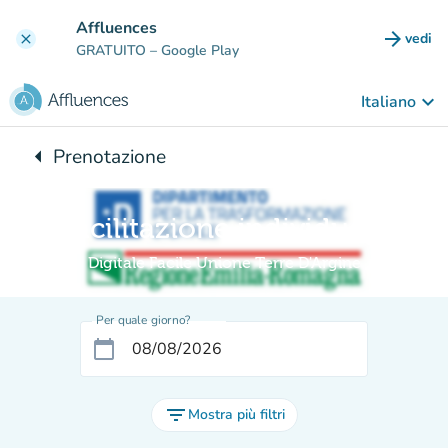
Vai al contenuto principale
Affluences
arrow_forward
vedi
clear
(nuova
GRATUITO
– Google Play
keyboard_arrow_down
Italiano
arrow_left
Prenotazione
Torna a:
Facilitazione individuale
Digitale Facile Unione Terre D'Argine
Per quale giorno?
calendar_today
filter_list
Mostra più filtri