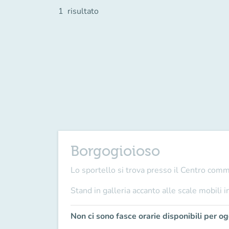
1
risultato
Borgogioioso
Lo sportello si trova presso il Centro com
Stand in galleria accanto alle scale mobili i
Non ci sono fasce orarie disponibili per og