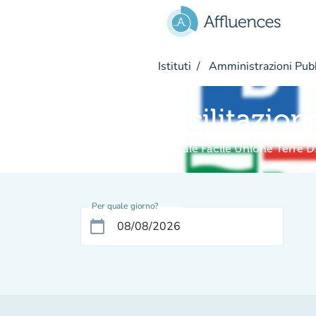
Vai al contenuto principale
Istituti
Amministrazioni Pub
Facilitazion
Digitale Facile Unione Terre D
Per quale giorno?
calendar_today