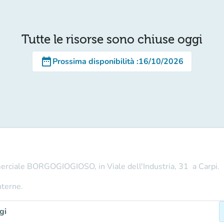
Tutte le risorse sono chiuse oggi
date_range
Prossima disponibilità
:
16/10/2026
merciale BORGOGIOGIOSO, in Viale dell'Industria, 31 a Carpi.
nterne.
gi