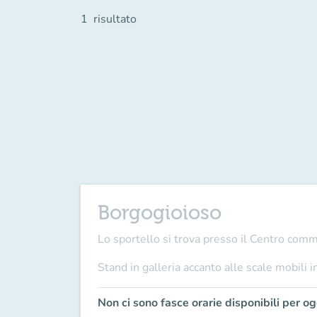
1
risultato
Borgogioioso
Lo sportello si trova presso il Centro com
Stand in galleria accanto alle scale mobili i
Non ci sono fasce orarie disponibili per og