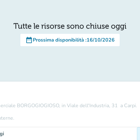
Tutte le risorse sono chiuse oggi
date_range
Prossima disponibilità
:
16/10/2026
merciale BORGOGIOGIOSO, in Viale dell'Industria, 31 a Carpi.
nterne.
gi