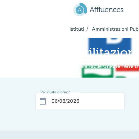
Vai al contenuto principale
Istituti
Amministrazioni Pub
Facilitazion
Digitale Facile Unione Terre D
Per quale giorno?
calendar_today