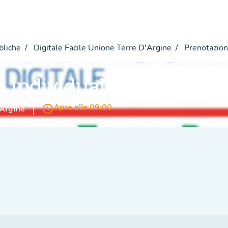
bliche
Digitale Facile Unione Terre D'Argine
Prenotazio
e individuale
access_time
Apre alle 09:00
'Argine