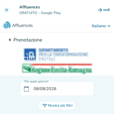
Vai al contenuto principale
Affluences
arrow_forward
vedi
clear
(nuova
GRATUITO
– Google Play
keyboard_arrow_down
Italiano
arrow_left
Prenotazione
Torna a:
Facilitazione individuale
Digitale Facile Unione Terre D'Argine
Per quale giorno?
calendar_today
filter_list
Mostra più filtri