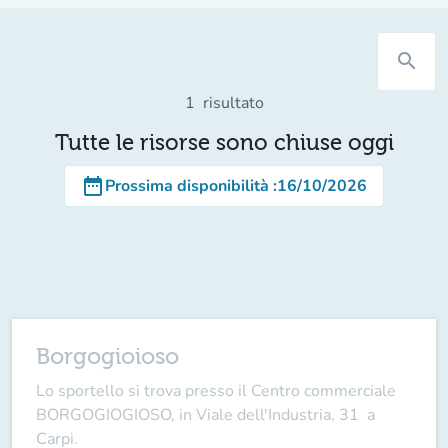
search
1
risultato
Tutte le risorse sono chiuse oggi
date_range
Prossima disponibilità
:
16/10/2026
Borgogioioso
Lo sportello si trova presso il Centro commerciale
BORGOGIOGIOSO, in Viale dell'Industria, 31 a
Carpi.