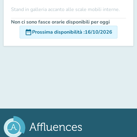
Stand in galleria accanto alle scale mobili interne.
Non ci sono fasce orarie disponibili per oggi
date_range
Prossima disponibilità
:
16/10/2026