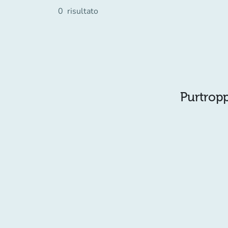
0
risultato
Purtropp