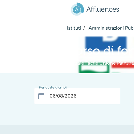
Vai al contenuto principale
Istituti
Amministrazioni Pub
Corso di fo
Digitale Facile Unione Pianur
Per quale giorno?
calendar_today