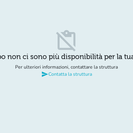
content_paste_off
o non ci sono più disponibilità per la tua
Per ulteriori informazioni, contattare la struttura
send
Contatta la struttura