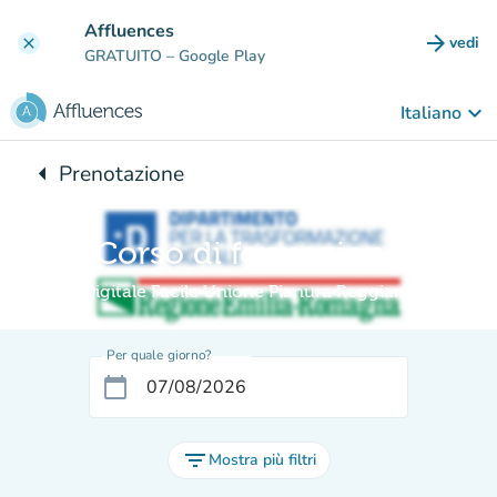
Vai al contenuto principale
Affluences
arrow_forward
vedi
clear
(nuova
GRATUITO
– Google Play
keyboard_arrow_down
Italiano
arrow_left
Prenotazione
Torna a:
Corso di formazione
Digitale Facile Unione Pianura Reggiana
Per quale giorno?
calendar_today
filter_list
Mostra più filtri