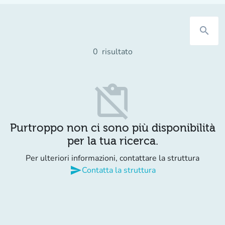
search
0
risultato
content_paste_off
Purtroppo non ci sono più disponibilità
per la tua ricerca.
Per ulteriori informazioni, contattare la struttura
send
Contatta la struttura