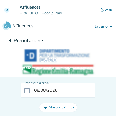
Vai al contenuto principale
Affluences
arrow_forward
vedi
clear
(nuova
GRATUITO
– Google Play
keyboard_arrow_down
Italiano
arrow_left
Prenotazione
Torna a:
Laboratori
Digitale facile Comuni Modenesi Area nord
Per quale giorno?
calendar_today
filter_list
Mostra più filtri