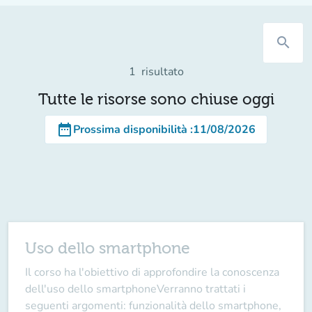
search
1
risultato
Tutte le risorse sono chiuse oggi
date_range
Prossima disponibilità
:
11/08/2026
Uso dello smartphone
Il corso ha l'obiettivo di approfondire la conoscenza
dell'uso dello smartphoneVerranno trattati i
seguenti argomenti: funzionalità dello smartphone,