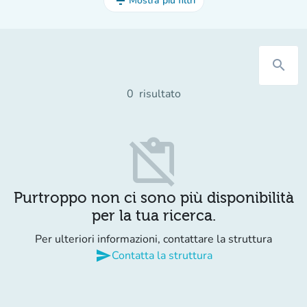
filter_list
Mostra più filtri
search
0
risultato
content_paste_off
Purtroppo non ci sono più disponibilità
per la tua ricerca.
Per ulteriori informazioni, contattare la struttura
send
Contatta la struttura