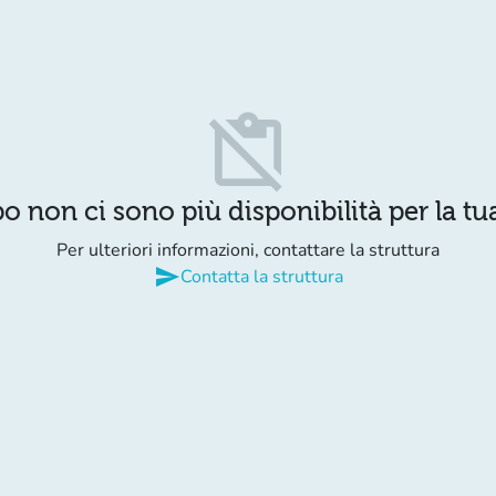
content_paste_off
o non ci sono più disponibilità per la tua
Per ulteriori informazioni, contattare la struttura
send
Contatta la struttura