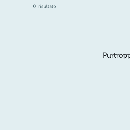
0
risultato
Purtropp