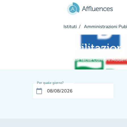
Vai al contenuto principale
Istituti
Amministrazioni Pub
Facilitazion
Digitale facile Comuni Moden
Per quale giorno?
calendar_today