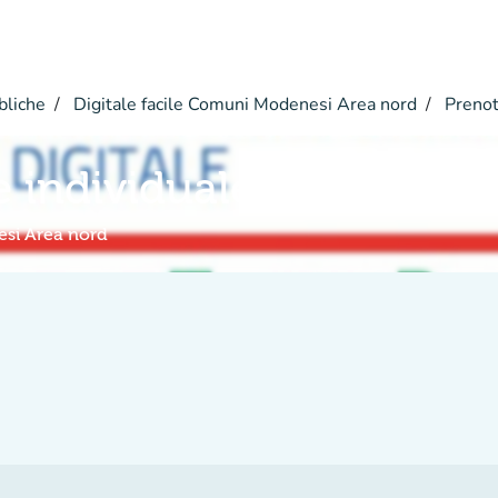
bliche
Digitale facile Comuni Modenesi Area nord
Prenot
e individuale
esi Area nord