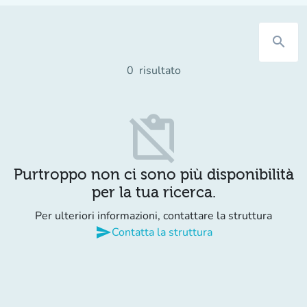
search
0
risultato
content_paste_off
Purtroppo non ci sono più disponibilità
per la tua ricerca.
Per ulteriori informazioni, contattare la struttura
send
Contatta la struttura