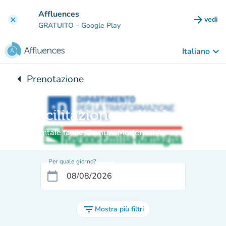
Vai al contenuto principale
Affluences
arrow_forward
vedi
clear
(nuova
GRATUITO
– Google Play
keyboard_arrow_down
Italiano
arrow_left
Prenotazione
Torna a:
Facilitazione individuale
Digitale facile Comuni Modenesi Area nord
Per quale giorno?
calendar_today
filter_list
Mostra più filtri