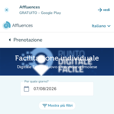
Vai al contenuto principale
Affluences
arrow_forward
vedi
clear
(nuova
GRATUITO
– Google Play
keyboard_arrow_down
Italiano
arrow_left
Prenotazione
Torna a:
Facilitazione individuale
Digitale Facile Nuovo Circondario Imolese
Per quale giorno?
calendar_today
filter_list
Mostra più filtri