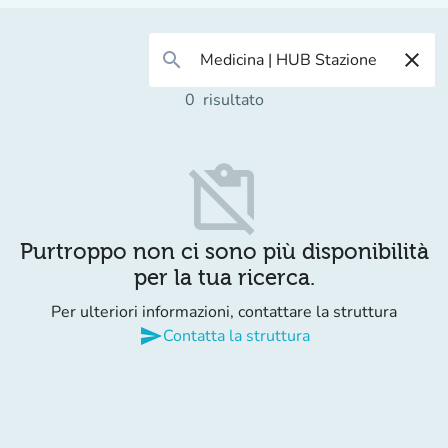
search
close
0
risultato
content_paste_off
Purtroppo non ci sono più disponibilità
per la tua ricerca.
Per ulteriori informazioni, contattare la struttura
send
Contatta la struttura