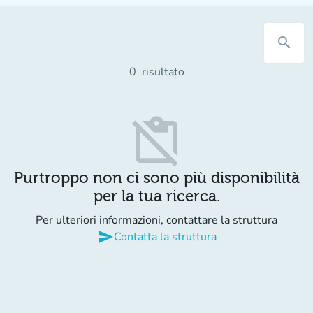
search
0
risultato
content_paste_off
Purtroppo non ci sono più disponibilità
per la tua ricerca.
Per ulteriori informazioni, contattare la struttura
send
Contatta la struttura