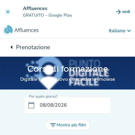
Vai al contenuto principale
Affluences
arrow_forward
vedi
clear
(nuova
GRATUITO
– Google Play
keyboard_arrow_down
Italiano
arrow_left
Prenotazione
Torna a:
Corsi di formazione
Digitale Facile Nuovo Circondario Imolese
Per quale giorno?
calendar_today
filter_list
Mostra più filtri