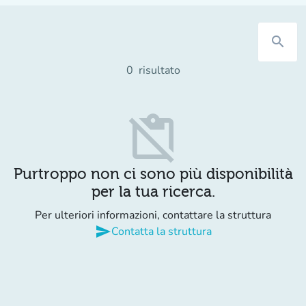
search
0
risultato
content_paste_off
Purtroppo non ci sono più disponibilità
per la tua ricerca.
Per ulteriori informazioni, contattare la struttura
send
Contatta la struttura