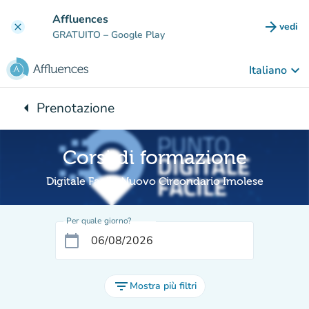
Vai al contenuto principale
Affluences
arrow_forward
vedi
clear
(nuova
GRATUITO
– Google Play
keyboard_arrow_down
Italiano
arrow_left
Prenotazione
Torna a:
Corsi di formazione
Digitale Facile Nuovo Circondario Imolese
Per quale giorno?
calendar_today
filter_list
Mostra più filtri