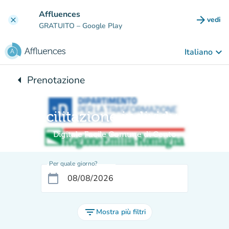
Vai al contenuto principale
Affluences
arrow_forward
vedi
clear
(nuova
GRATUITO
– Google Play
keyboard_arrow_down
Italiano
arrow_left
Prenotazione
Torna a:
Facilitazione individuale
Digitale Facile Comune di Cento
Per quale giorno?
calendar_today
filter_list
Mostra più filtri