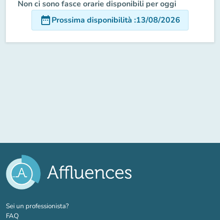
Non ci sono fasce orarie disponibili per oggi
date_range
Prossima disponibilità
:
13/08/2026
(nuova scheda)
Sei un professionista?
FAQ