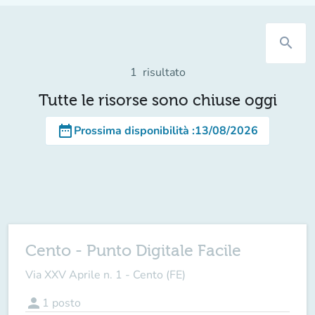
search
1
risultato
Tutte le risorse sono chiuse oggi
date_range
Prossima disponibilità
:
13/08/2026
Cento - Punto Digitale Facile
Via XXV Aprile n. 1 - Cento (FE)
person
1
posto